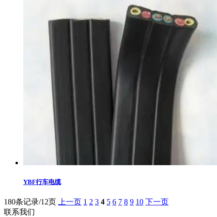
YBF行车电缆
180条记录/12页
上一页
1
2
3
4
5
6
7
8
9
10
下一页
联系我们