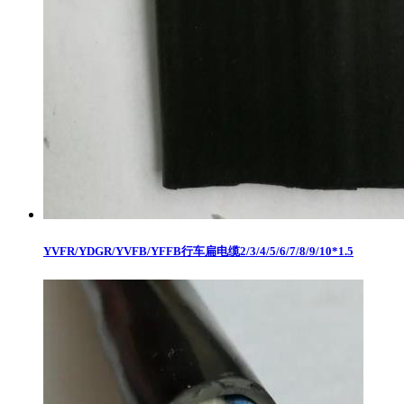
YVFR/YDGR/YVFB/YFFB行车扁电缆2/3/4/5/6/7/8/9/10*1.5