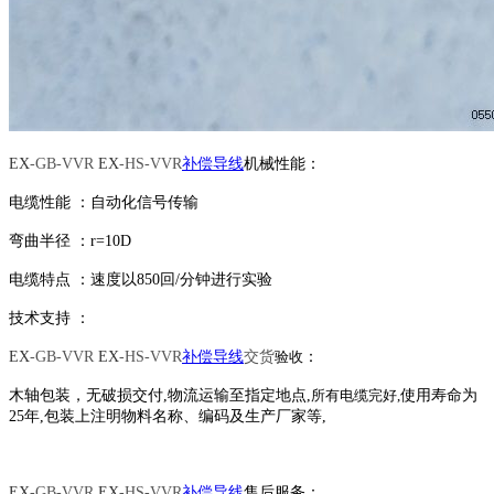
EX
-GB-VVR
EX
-HS-
VVR
补偿导线
机械性能：
电缆
性能
：
自动化信号传输
弯曲半径
：
r=
10
D
电缆特点
：
速度以
850
回
/分钟进行实验
技术支持
：
www.hejindianlan.com
EX
-GB-VVR
EX
-HS-
VVR
补偿导线
交货
验收
：
木轴包装
，无破损交付
,
物流
运输至指定地点
,
所有电缆完好
,
使用寿命为
25
年
,
包装上注明物料名称、编码及生产厂家等
,
EX
-GB-VVR
EX
-HS-
VVR
补偿导线
售后服务
：