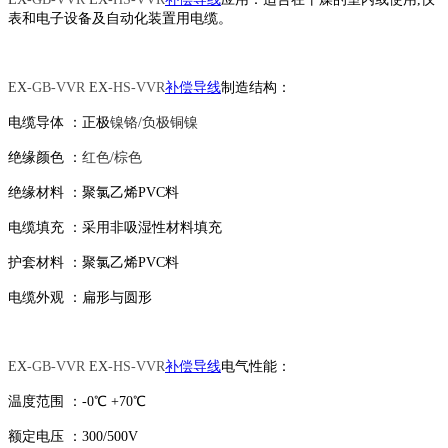
表和电子设备及自动化装置用电缆。
EX
-GB-VVR
EX
-HS-
VVR
补偿导线
制造
结构
：
电缆导体
：
正极
镍铬
/
负极
铜镍
绝缘颜色
：
红
色
/棕
色
绝缘材料
：
聚氯乙烯
PVC
料
电缆
填充
：采用非吸湿性材料填充
护套材料
：
聚氯乙烯
PVC
料
电缆外观
：
扁形与
圆
形
EX
-GB-VVR
EX
-HS-
VVR
补偿导线
电气
性能
：
温度范围
：
-0℃ +
7
0℃
额定电压
：
300/500V