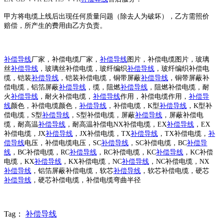
甲方将电缆上线后出现任何质量问题（除去人为破坏），乙方需照价
赔偿，所产生的费用由乙方负责。
补偿导线
厂家，补偿电缆厂家，
补偿导线
图片，补偿电缆图片，玻璃
丝
补偿导线
，玻璃丝补偿电缆，玻纤编织
补偿导线
，玻纤编织补偿电
缆，铠装
补偿导线
，铠装补偿电缆，铜带屏蔽
补偿导线
，铜带屏蔽补
偿电缆，铝箔屏蔽
补偿导线
，缆，阻燃
补偿导线
，阻燃补偿电缆，耐
火
补偿导线
，耐火补偿电缆，
补偿导线
作用，补偿电缆作用，
补偿导
线
颜色
，补偿电缆
颜色
，
补偿导线
，补偿电缆，
K型
补偿导线
，K型补
偿电缆，S型
补偿导线
，S型补偿电缆，屏蔽
补偿导线
，屏蔽补偿电
缆，耐高温
补偿导线
，耐高温补偿电
NX
补偿电缆，
EX
补偿导线
，
EX
补偿电缆，
JX
补偿导线
，
JX
补偿电缆，
TX
补偿导线
，
TX
补偿电缆，
补
偿导线
电压，补偿电缆电压，
SC
补偿导线
，
SC
补偿电缆，
BC
补偿导
线
，
BC
补偿电缆，
RC
补偿导线
，
RC
补偿电缆，
KC
补偿导线
，
KC
补偿
电缆，
KX
补偿导线
，
KX
补偿电缆，
NC
补偿导线
，
NC
补偿电缆，
NX
补偿导线
，铝箔屏蔽补偿电缆，软芯
补偿导线
，软芯补偿电缆，硬芯
补偿导线
，硬芯补偿电缆，补偿电缆
弯曲半径
Tag：
补偿导线