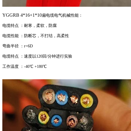
YGGRB
4*16+1*10
扁
电缆
电气
机械性能：
电缆特点
：
耐寒，柔软，防腐
电缆性能
：
防断芯，
不打结
，
高柔性
弯曲半径
：
r=6D
www.hejindianlan.com
电缆特点
：
速度以
120
回
/分钟进行实验
工作
温度
：
-40℃ +180℃