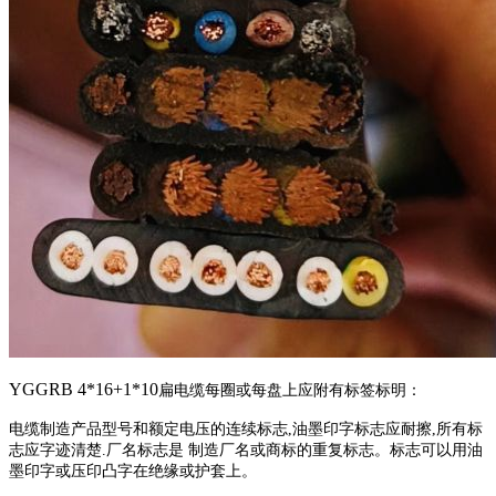
YGGRB
4*16+1*10
扁
电缆
每圈或每盘上应附有标签标明：
电缆制造产品型号和额定电压的连续标志
,
油墨印字标志应耐擦
,
所有标
志应字迹清楚
.
厂名标志是
制造厂名或商标的重复标志。标志可以用油
墨印字或压印凸字在绝缘或护套上。