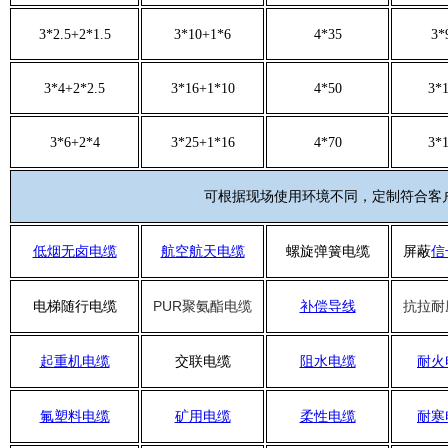
3*2.5+2*1.5
3*10+1*6
4*35
3*
3*4+2*2.5
3*16+1*10
4*50
3*
3*6+2*4
3*25+1*16
4*70
3*
可根据现场使用环境不同，定制符合客
低烟无卤电缆
航空航天电缆
螺旋弹簧电缆
屏蔽
信
PUR
电梯随行电缆
聚氨酯电缆
补偿导线
抗拉耐
起重机电缆
交联电缆
阻水电缆
耐火
氟塑料电缆
矿用电缆
柔性电缆
耐寒