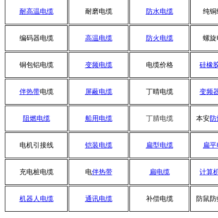
耐高温电缆
耐磨电缆
防水电缆
纯铜
编码器电缆
高温电缆
防火电缆
螺旋
铜包铝电缆
变频电缆
电缆价格
硅橡
伴热带
电缆
屏蔽电缆
丁晴电缆
变频
阻燃电缆
船用电缆
丁腈电缆
本安
防
电机引接线
铠装电缆
扁型电缆
扁平
充电桩电缆
电
伴热带
扁电缆
计算
机器人电缆
通讯电缆
补偿电缆
防鼠防