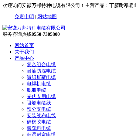
欢迎访问安徽万邦特种电缆有限公司！主营产品：丁腈耐寒扁
免责申明
|
网站地图
服务咨询热线
0550-7305800
网站首页
关于我们
产品中心
复合组合电缆
耐油防腐电缆
编织屏蔽电缆
电焊机电缆
舰船电缆
光伏专用电缆
阻燃电缆线
预分支电缆
安装线布电线
硅橡胶电缆
氟塑料电缆
低温耐寒电缆