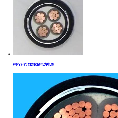
WFYS-YJY防蚁鼠电力电缆