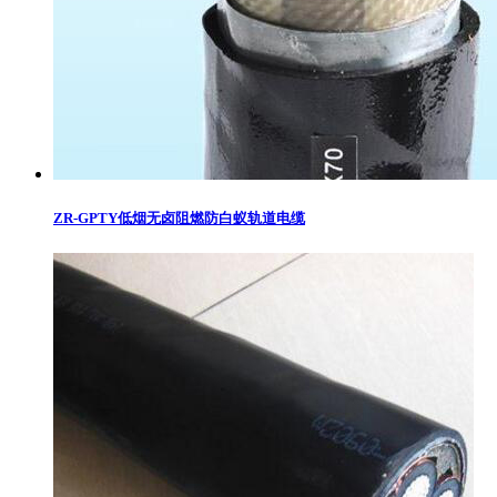
ZR-GPTY低烟无卤阻燃防白蚁轨道电缆