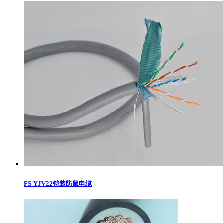
FS-YJV22铠装防鼠电缆