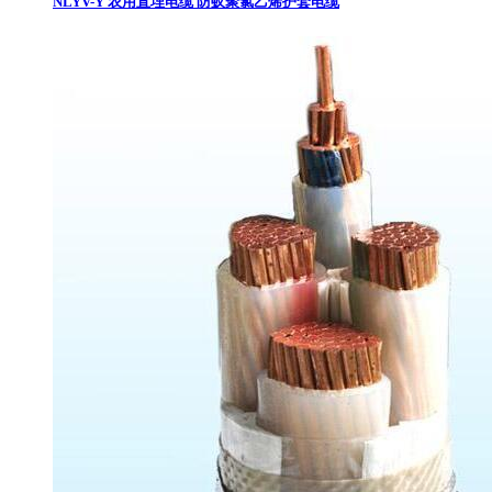
NLYV-Y 农用直埋电缆 防蚁聚氯乙烯护套电缆