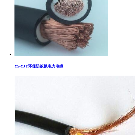
YS-YJY环保防蚁鼠电力电缆