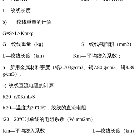
L—绞线长度
b) 绞线重量的计算
G=S×L×Km×ρ
G—绞线重量（kg） S—绞线截面积（mm2）
L—绞线长度（km） Km— 平均绞入系数；
ρ—所用金属材料密度（铝2.703g/cm3、钢7.80 g/cm3、铜8.89
g/cm3）。
c) 绞线直流电阻的计算
R20=r20KmL/S
R20—温度为20°C时，绞线的直流电阻
r20—20°C时单线的电阻系数（W·mm2/m）
Km—平均绞入系数 L—绞线长度（km）