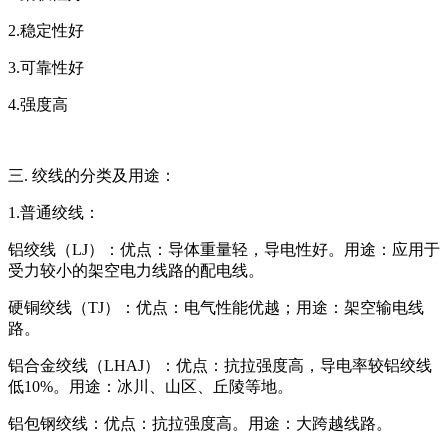
2.稳定性好
3.可靠性好
4.强度高
三. 绞线的分类及用途：
1.普通绞线：
铝绞线（LJ）：优点：导体重量轻，导电性好。用途：应用于
受力较小的架空电力线路的配电线。
硬铜绞线（TJ）：优点：电气性能优越；用途：架空输电线
路。
铝合金绞线（LHAJ）：优点：抗拉强度高，导电率较铝绞线
低10%。用途：冰川、山区、丘陵等地。
铝包钢绞线：优点：抗拉强度高。用途：大跨越线路。