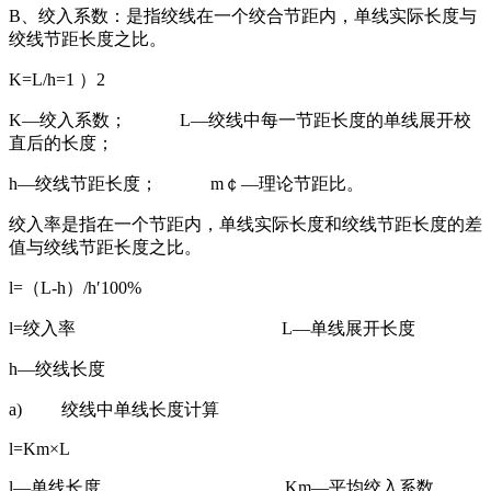
B、绞入系数：是指绞线在一个绞合节距内，单线实际长度与
绞线节距长度之比。
K=L/h=1 ）2
K—绞入系数； L—绞线中每一节距长度的单线展开校
直后的长度；
h—绞线节距长度； m￠—理论节距比。
绞入率是指在一个节距内，单线实际长度和绞线节距长度的差
值与绞线节距长度之比。
l=（L-h）/h′100%
l=绞入率 L—单线展开长度
h—绞线长度
a) 绞线中单线长度计算
l=Km×L
l—单线长度 Km—平均绞入系数