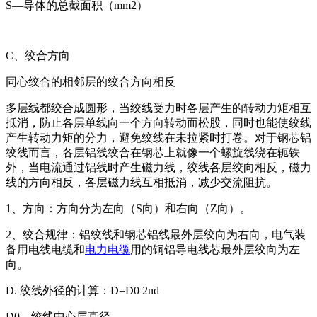
S—导体的总截面积（mm2）
C、绞合方向
同心绞合的相邻层的绞合方向相反
多层线都绞合成圆形，当绞线受力时各层产生的转动力矩相互
抵消，防止各层单线向一个方向转动而松股，同时也能使绞线
产生转动力矩的分力，避免绞线在未拉紧时打卷。对于钢芯铝
绞线而言，各层铝线绞合在钢芯上就像一个螺旋线绕在轭铁
外，当电流通过铝线时产生磁力线，绞线各层绞向相反，磁力
线的方向相反，各层磁力线互相抵消，减少交流阻抗。
1、方向：方向分为左向（S向）和右向（Z向）。
2、绞合规律：铝绞线和钢芯铝线最外层绞向为右向，电气装
备用电线电缆和
电力电缆
用的铜铝导电线芯最外层绞向为左
向。
D. 绞线外径的计算：D=D0 2nd
D0—绞线中心层直径